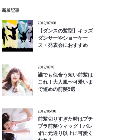
新着記事
2019/07/08
【ダンスの髪型】キッズ
ダンサーやショーケー
ス・発表会におすすめ
2019/07/01
誰でも似合う短い前髪は
これ！大人風〜可愛いま
で短めの前髪5選
2019/06/30
前髪切りすぎた時はプチ
プラ前髪ウィッグ！バレ
ずに元通り以上に可愛く