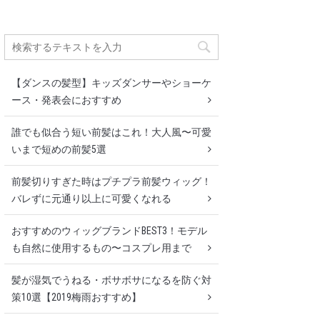
【ダンスの髪型】キッズダンサーやショーケ
ース・発表会におすすめ
誰でも似合う短い前髪はこれ！大人風〜可愛
いまで短めの前髪5選
前髪切りすぎた時はプチプラ前髪ウィッグ！
バレずに元通り以上に可愛くなれる
おすすめのウィッグブランドBEST3！モデル
も自然に使用するもの〜コスプレ用まで
髪が湿気でうねる・ボサボサになるを防ぐ対
策10選【2019梅雨おすすめ】