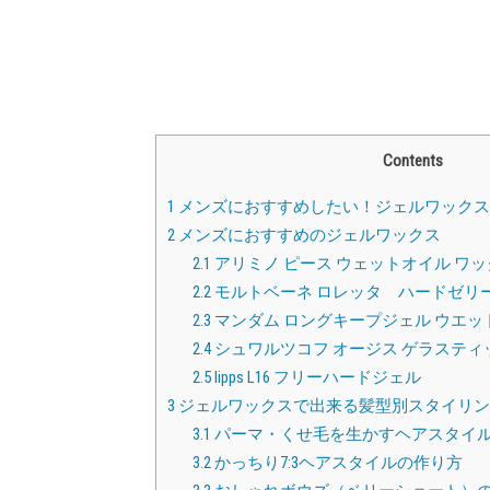
Contents
1
メンズにおすすめしたい！ジェルワックス
2
メンズにおすすめのジェルワックス
2.1
アリミノ ピース ウェットオイル ワッ
2.2
モルトベーネ ロレッタ ハードゼリ
2.3
マンダム ロングキープジェル ウエッ
2.4
シュワルツコフ オージス ゲラスティ
2.5
lipps L16 フリーハードジェル
3
ジェルワックスで出来る髪型別スタイリン
3.1
パーマ・くせ毛を生かすヘアスタイ
3.2
かっちり7:3ヘアスタイルの作り方