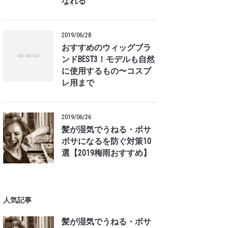
なれる
2019/06/28
おすすめのウィッグブラ
ンドBEST3！モデルも自然
に使用するもの〜コスプ
レ用まで
2019/06/26
髪が湿気でうねる・ボサ
ボサになるを防ぐ対策10
選【2019梅雨おすすめ】
人気記事
髪が湿気でうねる・ボサ